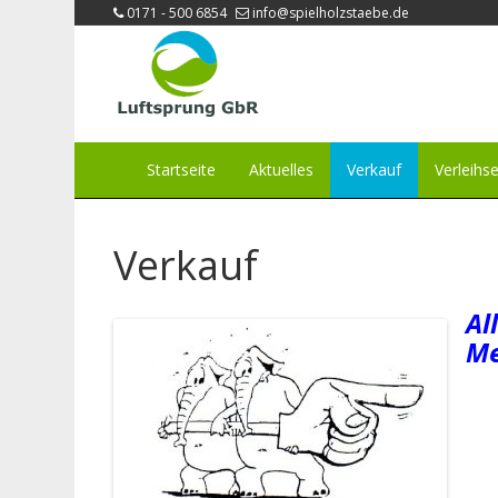
0171 - 500 6854
info@spielholzstaebe.de
Startseite
Aktuelles
Verkauf
Verleihse
Verkauf
Al
Me