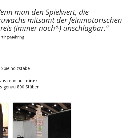
enn man den Spielwert, die
szuwachs mitsamt der feinmotorischen
Preis (immer noch*) unschlagbar.“
g-Mehring
Spielholzstäbe
, was man aus
einer
ls genau 800 Stäben: