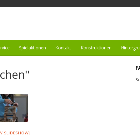
rvice
Spielaktionen
Kontakt
Konstruktionen
Hintergr
F
chen"
S
W SLIDESHOW]