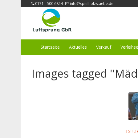
0171 - 500 6854
info@spielholzstaebe.de
Startseite
Aktuelles
Verkauf
Verleihse
Images tagged "Mäd
[SHO