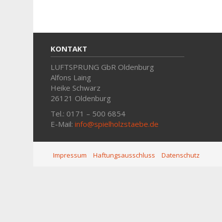
KONTAKT
LUFTSPRUNG GbR Oldenburg
Alfons Laing
Heike Schwarz
26121 Oldenburg
Tel.: 0171 – 500 6854
E-Mail:
info@spielholzstaebe.de
Impressum
Haftungsausschluss
Datenschutz